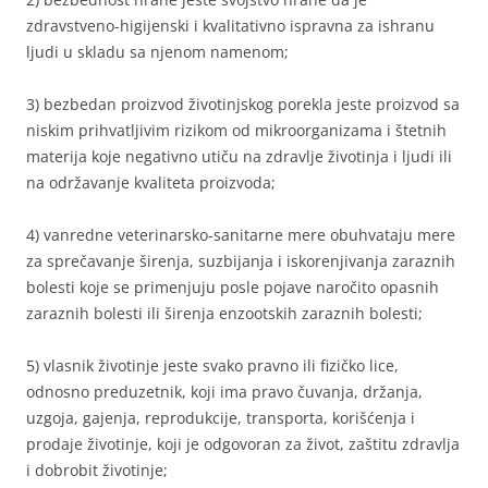
zdravstveno-higijenski i kvalitativno ispravna za ishranu
ljudi u skladu sa njenom namenom;
3) bezbedan proizvod životinjskog porekla jeste proizvod sa
niskim prihvatljivim rizikom od mikroorganizama i štetnih
materija koje negativno utiču na zdravlje životinja i ljudi ili
na održavanje kvaliteta proizvoda;
4) vanredne veterinarsko-sanitarne mere obuhvataju mere
za sprečavanje širenja, suzbijanja i iskorenjivanja zaraznih
bolesti koje se primenjuju posle pojave naročito opasnih
zaraznih bolesti ili širenja enzootskih zaraznih bolesti;
5) vlasnik životinje jeste svako pravno ili fizičko lice,
odnosno preduzetnik, koji ima pravo čuvanja, držanja,
uzgoja, gajenja, reprodukcije, transporta, korišćenja i
prodaje životinje, koji je odgovoran za život, zaštitu zdravlja
i dobrobit životinje;