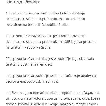
osim uzgoja životinja;
18) egzotične zarazne bolesti jesu bolesti životinja
definisane u skladu sa preporukama OIE koje nisu
potvrđene na teritoriji Republike Srbije;
19) enzootske zarazne bolesti jesu bolesti životinja
definisane u skladu sa preporukama OIE koje su prisutne
na teritoriji Republike Srbije;
20) epizootiološka jedinica jeste područje koje obuhvata
teritoriju opštine ili njen deo;
21) epizootiološko područje jeste područje koje obuhvata
veći broj epizootioloških jedinica;
22) životinje jesu domaći papkari i kopitari (domaća goveda,
uključujući vrste rodova Bubalus i Bison, svinje, ovce, koze i
domaći kopitari uključujući konje, magarce, mazge i mule),