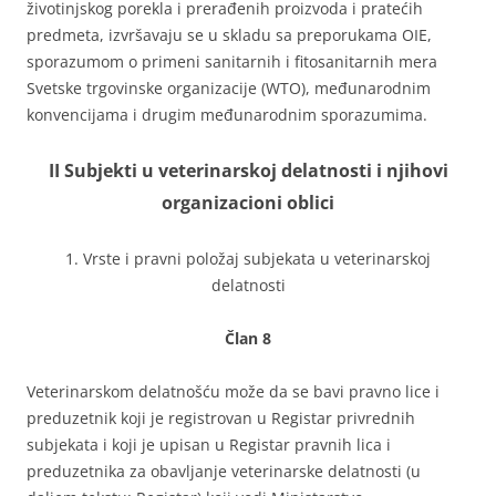
životinjskog porekla i prerađenih proizvoda i pratećih
predmeta, izvršavaju se u skladu sa preporukama OIE,
sporazumom o primeni sanitarnih i fitosanitarnih mera
Svetske trgovinske organizacije (WTO), međunarodnim
konvencijama i drugim međunarodnim sporazumima.
II Subjekti u veterinarskoj delatnosti i njihovi
organizacioni oblici
1. Vrste i pravni položaj subjekata u veterinarskoj
delatnosti
Član 8
Veterinarskom delatnošću može da se bavi pravno lice i
preduzetnik koji je registrovan u Registar privrednih
subjekata i koji je upisan u Registar pravnih lica i
preduzetnika za obavljanje veterinarske delatnosti (u