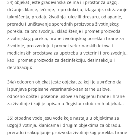
34) objekat jeste građevinska celina ili prostor za uzgoj,
držanje, klanje, lečenje, reprodukciju, izlaganje, održavanje
takmičenja, prodaju životinja, ulov ili dresuru, odlaganje,
preradu i uništavanje sporednih proizvoda životinjskog
porekla, za proizvodnju, skladištenje i promet proizvoda
životinjskog porekla, hrane životinjskog porekla i hrane za
životinje, proizvodnju i promet veterinarskih lekova i
medicinskih sredstava za upotrebu u veterini i proizvodnju,
kao i promet proizvoda za dezinfekciju, dezinsekciju i
deratizaciju;
34a) odobren objekat jeste objekat za koji je utvrđeno da
ispunjava propisane veterinarsko-sanitarne uslove,
odnosno opšte i posebne uslove za higijenu hrane i hrane
za životinje i koji je upisan u Registar odobrenih objekata;
35) otpadne vode jesu vode koje nastaju u objektima za
uzgoj životinja, klanicama i drugim objektima za obradu,
preradu i sakupljanje proizvoda životinjskog porekla, hrane