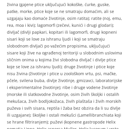
živina (gajene ptice uključujući kokoške, ćurke, guske,
patke, morke, ptice koje se ne smatraju domaćim, ali se
uzgajaju kao domaće životinje, osim ratita); ratite (noj, emu,
rea, moa i kivi); lagomorfi (zečevi, kunići i drugi glodari);
divljač (divlji papkari, kopitari ili lagomorfi, drugi kopneni
sisari koji se love za ishranu ljudi i koji se smatraju
slobodnom divljači po važećim propisima, uključujući
sisare koji žive na ograđenoj teritoriji u slobodnim uslovima
sličnim onima u kojima živi slobodna divljač i divlje ptice
koje se love za ishranu ljudi); druge životinje i ptice koje
nisu živina (životinje i ptice u zoološkom vrtu, psi, mačke,
pčele, svilena buba, divlje životinje, gmizavci, laboratorijske
i eksperimentalne životinje); ribe i druge vodene životinje
(morske ili slatkovodne životinje, osim živih školjki i ostalih
mekušaca, živih bodljokožaca, živih plaštaša i živih morskih
puževa i svih sisara, reptila i žaba bez obzira da li su divlje
ili uzgajane); školjke i ostali mekušci (Lamellibranchiata koji
se hrane filtriranjem); puževi (kopnene gastropode Helix
pomatia Linne, Helix aspersa Muller, Helix lucorum i vrste