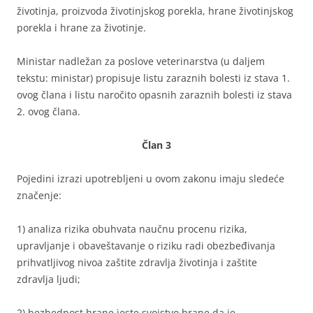
životinja, proizvoda životinjskog porekla, hrane životinjskog
porekla i hrane za životinje.
Ministar nadležan za poslove veterinarstva (u daljem
tekstu: ministar) propisuje listu zaraznih bolesti iz stava 1.
ovog člana i listu naročito opasnih zaraznih bolesti iz stava
2. ovog člana.
Član 3
Pojedini izrazi upotrebljeni u ovom zakonu imaju sledeće
značenje:
1) analiza rizika obuhvata naučnu procenu rizika,
upravljanje i obaveštavanje o riziku radi obezbeđivanja
prihvatljivog nivoa zaštite zdravlja životinja i zaštite
zdravlja ljudi;
2) bezbednost hrane jeste svojstvo hrane da je