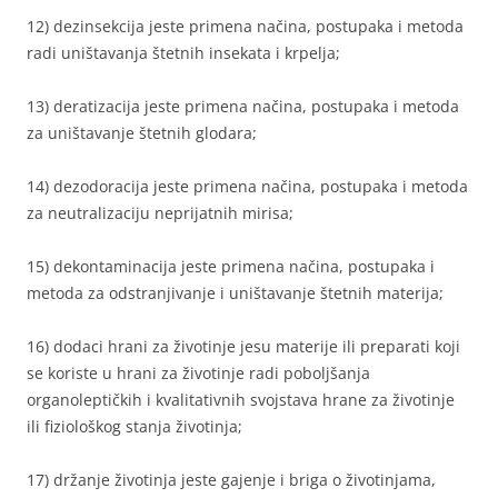
12) dezinsekcija jeste primena načina, postupaka i metoda
radi uništavanja štetnih insekata i krpelja;
13) deratizacija jeste primena načina, postupaka i metoda
za uništavanje štetnih glodara;
14) dezodoracija jeste primena načina, postupaka i metoda
za neutralizaciju neprijatnih mirisa;
15) dekontaminacija jeste primena načina, postupaka i
metoda za odstranjivanje i uništavanje štetnih materija;
16) dodaci hrani za životinje jesu materije ili preparati koji
se koriste u hrani za životinje radi poboljšanja
organoleptičkih i kvalitativnih svojstava hrane za životinje
ili fiziološkog stanja životinja;
17) držanje životinja jeste gajenje i briga o životinjama,