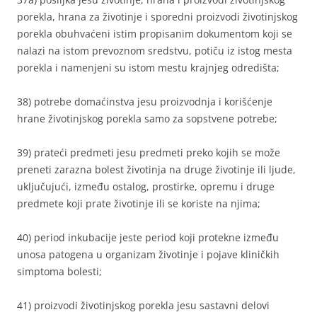
porekla, hrana za životinje i sporedni proizvodi životinjskog
porekla obuhvaćeni istim propisanim dokumentom koji se
nalazi na istom prevoznom sredstvu, potiču iz istog mesta
porekla i namenjeni su istom mestu krajnjeg odredišta;
38) potrebe domaćinstva jesu proizvodnja i korišćenje
hrane životinjskog porekla samo za sopstvene potrebe;
39) prateći predmeti jesu predmeti preko kojih se može
preneti zarazna bolest životinja na druge životinje ili ljude,
uključujući, između ostalog, prostirke, opremu i druge
predmete koji prate životinje ili se koriste na njima;
40) period inkubacije jeste period koji protekne između
unosa patogena u organizam životinje i pojave kliničkih
simptoma bolesti;
41) proizvodi životinjskog porekla jesu sastavni delovi