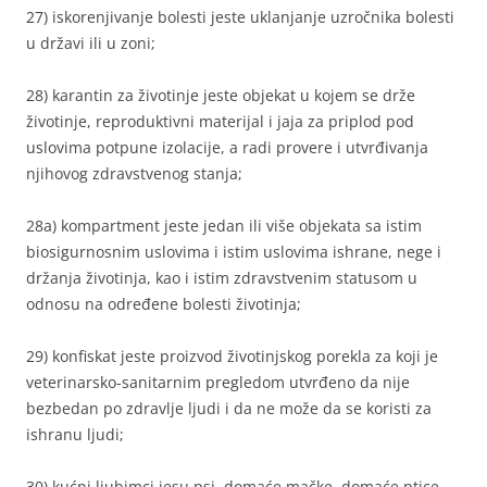
27) iskorenjivanje bolesti jeste uklanjanje uzročnika bolesti
u državi ili u zoni;
28) karantin za životinje jeste objekat u kojem se drže
životinje, reproduktivni materijal i jaja za priplod pod
uslovima potpune izolacije, a radi provere i utvrđivanja
njihovog zdravstvenog stanja;
28a) kompartment jeste jedan ili više objekata sa istim
biosigurnosnim uslovima i istim uslovima ishrane, nege i
držanja životinja, kao i istim zdravstvenim statusom u
odnosu na određene bolesti životinja;
29) konfiskat jeste proizvod životinjskog porekla za koji je
veterinarsko-sanitarnim pregledom utvrđeno da nije
bezbedan po zdravlje ljudi i da ne može da se koristi za
ishranu ljudi;
30) kućni ljubimci jesu psi, domaće mačke, domaće ptice,