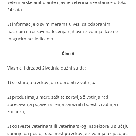
veterinarske ambulante i javne veterinarske stanice u toku
24 sata;
5) informacije o svim merama u vezi sa odabranim
načinom i troškovima lečenja njihovih životinja, kao i o
mogućim posledicama.
Član 6
Vlasnici i držaoci životinja dužni su da:
1) se staraju o zdravlju i dobrobiti životinja;
2) preduzimaju mere zaštite zdravlja životinja radi
sprečavanja pojave i širenja zaraznih bolesti životinja i
zoonoza;
3) obaveste veterinara ili veterinarskog inspektora u slučaju
sumnje da postoji opasnost po zdravlje životinja uključujući