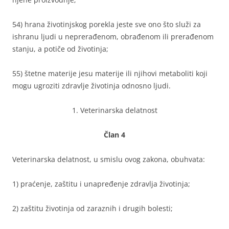
54) hrana životinjskog porekla jeste sve ono što služi za
ishranu ljudi u neprerađenom, obrađenom ili prerađenom
stanju, a potiče od životinja;
55) štetne materije jesu materije ili njihovi metaboliti koji
mogu ugroziti zdravlje životinja odnosno ljudi.
1. Veterinarska delatnost
Član 4
Veterinarska delatnost, u smislu ovog zakona, obuhvata:
1) praćenje, zaštitu i unapređenje zdravlja životinja;
2) zaštitu životinja od zaraznih i drugih bolesti;