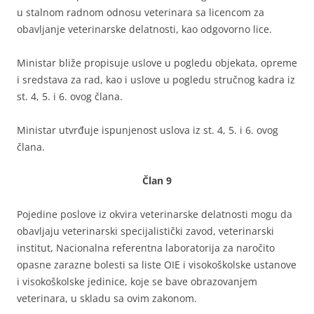
u stalnom radnom odnosu veterinara sa licencom za
obavljanje veterinarske delatnosti, kao odgovorno lice.
Ministar bliže propisuje uslove u pogledu objekata, opreme
i sredstava za rad, kao i uslove u pogledu stručnog kadra iz
st. 4, 5. i 6. ovog člana.
Ministar utvrđuje ispunjenost uslova iz st. 4, 5. i 6. ovog
člana.
Član 9
Pojedine poslove iz okvira veterinarske delatnosti mogu da
obavljaju veterinarski specijalistički zavod, veterinarski
institut, Nacionalna referentna laboratorija za naročito
opasne zarazne bolesti sa liste OIE i visokoškolske ustanove
i visokoškolske jedinice, koje se bave obrazovanjem
veterinara, u skladu sa ovim zakonom.