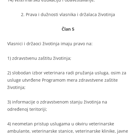
2. Prava i dužnosti vlasnika i držalaca životinja
Član 5
Vlasnici i držaoci životinja imaju pravo na:
1) zdravstvenu zaštitu životinja;
2) slobodan izbor veterinara radi pružanja usluga, osim za
usluge utvrđene Programom mera zdravstvene zaštite
životinja;
3) informacije o zdravstvenom stanju životinja na
određenoj teritoriji;
4) neometan pristup uslugama u okviru veterinarske
ambulante, veterinarske stanice, veterinarske klinike, javne