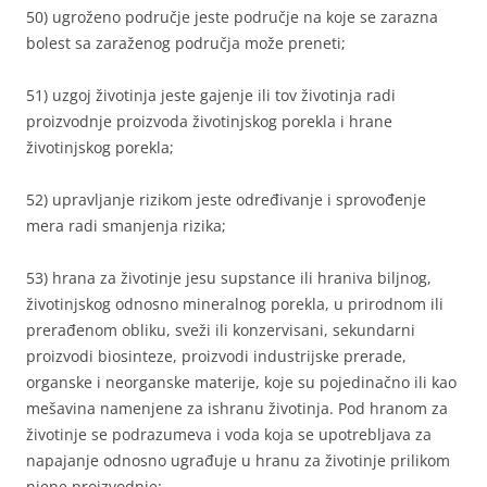
50) ugroženo područje jeste područje na koje se zarazna
bolest sa zaraženog područja može preneti;
51) uzgoj životinja jeste gajenje ili tov životinja radi
proizvodnje proizvoda životinjskog porekla i hrane
životinjskog porekla;
52) upravljanje rizikom jeste određivanje i sprovođenje
mera radi smanjenja rizika;
53) hrana za životinje jesu supstance ili hraniva biljnog,
životinjskog odnosno mineralnog porekla, u prirodnom ili
prerađenom obliku, sveži ili konzervisani, sekundarni
proizvodi biosinteze, proizvodi industrijske prerade,
organske i neorganske materije, koje su pojedinačno ili kao
mešavina namenjene za ishranu životinja. Pod hranom za
životinje se podrazumeva i voda koja se upotrebljava za
napajanje odnosno ugrađuje u hranu za životinje prilikom
njene proizvodnje;