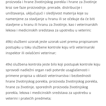
proizvoda i hrane životinjskog porekla i hrane za životinje
kroz sve faze proizvodnje, prerade, distribucije i
uništavanja, uključujući i sledljivost materija koje su
namenjene za stavljanje u hranu ili se očekuje da će biti
stavljene u hranu ili hranu za životinje, kao i veterinarskih
lekova i medicinskih sredstava za upotrebu u veterini;
49b) službeni uzorak jeste uzorak uzet prema propisanom
postupku u toku službene kontrole koju vrši veterinarski
inspektor ili ovlašćeni veterinar;
49v) službena kontrola jeste bilo koji postupak kontrole koju
sprovodi nadležni organ radi potvrde usaglašenosti i
primene propisa u oblasti veterinarstva i bezbednosti
hrane životinjskog porekla, proizvoda životinjskog porekla,
hrane za životinje, sporednih proizvoda životinjskog
porekla, lekova i medicinskih sredstava za upotrebu u
veterini i pratećih predmeta;