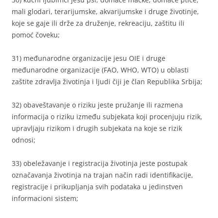
mali glodari, terarijumske, akvarijumske i druge životinje,
koje se gaje ili drže za druženje, rekreaciju, zaštitu ili
pomoć čoveku;
31) međunarodne organizacije jesu OIE i druge
međunarodne organizacije (FAO, WHO, WTO) u oblasti
zaštite zdravlja životinja i ljudi čiji je član Republika Srbija;
32) obaveštavanje o riziku jeste pružanje ili razmena
informacija o riziku između subjekata koji procenjuju rizik,
upravljaju rizikom i drugih subjekata na koje se rizik
odnosi;
33) obeležavanje i registracija životinja jeste postupak
označavanja životinja na trajan način radi identifikacije,
registracije i prikupljanja svih podataka u jedinstven
informacioni sistem;