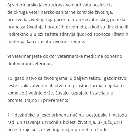
8) veterinarsko javno zdravstvo obuhvata poslove iz
delokruga veterinarsko-sanitarne kontrole životinja,
proizvoda životinjskog porekla, hrane životinjskog porekla,
hrane za životinje i pratećih predmeta, a koji su direktno ili
indirektno u ulozi zaštite zdravlja ljudi od zoonoza i štetnih
materija, kao i zaštitu životne sredine;
9) veterinar jeste doktor veterinarske medicine odnosno
diplomirani veterinar;
10) gazdinstvo sa životinjama (u daljem tekstu: gazdinstvo)
jeste svaki zatvoreni ili otvoreni prostor, farma, objekat u
kome se životinje drže, čuvaju, uzgajaju i stavljaju u
promet, trajno ili privremeno;
11) dezinfekcija jeste primena načina, postupaka i metoda
radi uništavanja uzročnika bolesti životinja, uključujući i
bolesti koje se sa životinja mogu preneti na ljude;