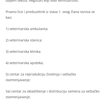
daljem tekstu: Registar) koji vodi Ministarstvo.
Pravno lice i preduzetnik iz stava 1. ovog člana osniva se
kao:
1) veterinarska ambulanta;
2) veterinarska stanica;
3) veterinarska klinika;
4) veterinarska apoteka;
5) centar za reprodukciju životinja i veštačko
osemenjavanje;
5a) centar za skladištenje i distribuciju semena za veštačko
osemenjavanje;