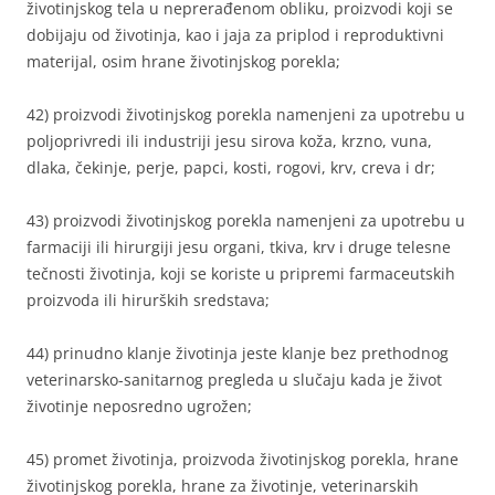
životinjskog tela u neprerađenom obliku, proizvodi koji se
dobijaju od životinja, kao i jaja za priplod i reproduktivni
materijal, osim hrane životinjskog porekla;
42) proizvodi životinjskog porekla namenjeni za upotrebu u
poljoprivredi ili industriji jesu sirova koža, krzno, vuna,
dlaka, čekinje, perje, papci, kosti, rogovi, krv, creva i dr;
43) proizvodi životinjskog porekla namenjeni za upotrebu u
farmaciji ili hirurgiji jesu organi, tkiva, krv i druge telesne
tečnosti životinja, koji se koriste u pripremi farmaceutskih
proizvoda ili hirurških sredstava;
44) prinudno klanje životinja jeste klanje bez prethodnog
veterinarsko-sanitarnog pregleda u slučaju kada je život
životinje neposredno ugrožen;
45) promet životinja, proizvoda životinjskog porekla, hrane
životinjskog porekla, hrane za životinje, veterinarskih