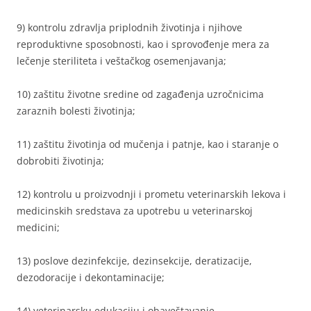
9) kontrolu zdravlja priplodnih životinja i njihove
reproduktivne sposobnosti, kao i sprovođenje mera za
lečenje steriliteta i veštačkog osemenjavanja;
10) zaštitu životne sredine od zagađenja uzročnicima
zaraznih bolesti životinja;
11) zaštitu životinja od mučenja i patnje, kao i staranje o
dobrobiti životinja;
12) kontrolu u proizvodnji i prometu veterinarskih lekova i
medicinskih sredstava za upotrebu u veterinarskoj
medicini;
13) poslove dezinfekcije, dezinsekcije, deratizacije,
dezodoracije i dekontaminacije;
14) veterinarsku edukaciju i obaveštavanje.