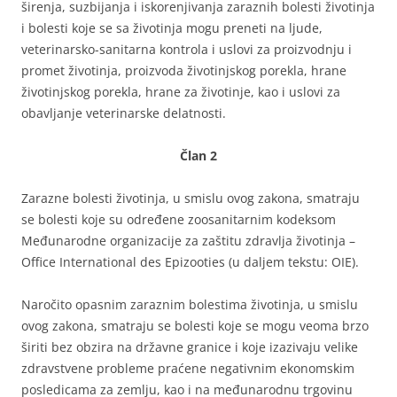
širenja, suzbijanja i iskorenjivanja zaraznih bolesti životinja
i bolesti koje se sa životinja mogu preneti na ljude,
veterinarsko-sanitarna kontrola i uslovi za proizvodnju i
promet životinja, proizvoda životinjskog porekla, hrane
životinjskog porekla, hrane za životinje, kao i uslovi za
obavljanje veterinarske delatnosti.
Član 2
Zarazne bolesti životinja, u smislu ovog zakona, smatraju
se bolesti koje su određene zoosanitarnim kodeksom
Međunarodne organizacije za zaštitu zdravlja životinja –
Office International des Epizooties (u daljem tekstu: OIE).
Naročito opasnim zaraznim bolestima životinja, u smislu
ovog zakona, smatraju se bolesti koje se mogu veoma brzo
širiti bez obzira na državne granice i koje izazivaju velike
zdravstvene probleme praćene negativnim ekonomskim
posledicama za zemlju, kao i na međunarodnu trgovinu