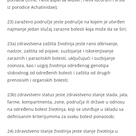
iz porodice Achatinidae);
23) zaraženo područje jeste područje na kojem je utvrđen
najmanje jedan slučaj zarazne bolesti koja može da se širi;
23a) zdravstvena zaštita životinja jeste rano otkrivanje,
nadzor, zaštita od pojave, suzbijanje i iskorenjivanje
zaraznih i parazitskih bolesti, uključujući i suzbijanje
zoonoza, kao i uzgoj životinja određenog genotipa
slobodnog od određenih bolesti i zaštita od drugih
prenosivih i organskih bolesti;
23b) zdravstveni status jeste zdravstveno stanje stada, jata,
farme, kompartmenta, zone, područja ili države u odnosu
na određenu bolest životinja, koji se utvrđuje u skladu sa
definisanim kriterijumima za svaku bolest ponaosob;
24) zdravstveno stanje životinja jeste stanje životinja u