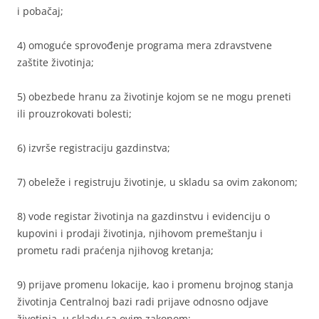
i pobačaj;
4) omoguće sprovođenje programa mera zdravstvene
zaštite životinja;
5) obezbede hranu za životinje kojom se ne mogu preneti
ili prouzrokovati bolesti;
6) izvrše registraciju gazdinstva;
7) obeleže i registruju životinje, u skladu sa ovim zakonom;
8) vode registar životinja na gazdinstvu i evidenciju o
kupovini i prodaji životinja, njihovom premeštanju i
prometu radi praćenja njihovog kretanja;
9) prijave promenu lokacije, kao i promenu brojnog stanja
životinja Centralnoj bazi radi prijave odnosno odjave
životinja, u skladu sa ovim zakonom;