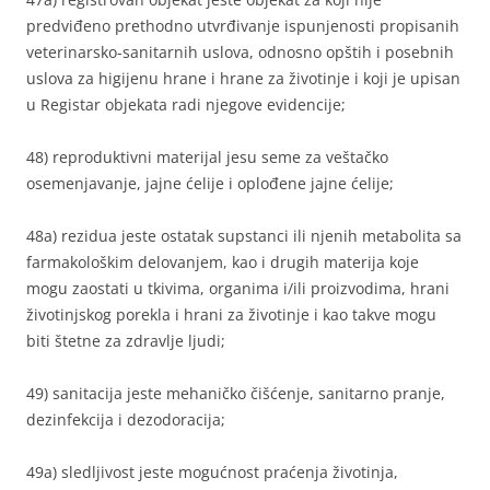
predviđeno prethodno utvrđivanje ispunjenosti propisanih
veterinarsko-sanitarnih uslova, odnosno opštih i posebnih
uslova za higijenu hrane i hrane za životinje i koji je upisan
u Registar objekata radi njegove evidencije;
48) reproduktivni materijal jesu seme za veštačko
osemenjavanje, jajne ćelije i oplođene jajne ćelije;
48a) rezidua jeste ostatak supstanci ili njenih metabolita sa
farmakološkim delovanjem, kao i drugih materija koje
mogu zaostati u tkivima, organima i/ili proizvodima, hrani
životinjskog porekla i hrani za životinje i kao takve mogu
biti štetne za zdravlje ljudi;
49) sanitacija jeste mehaničko čišćenje, sanitarno pranje,
dezinfekcija i dezodoracija;
49a) sledljivost jeste mogućnost praćenja životinja,