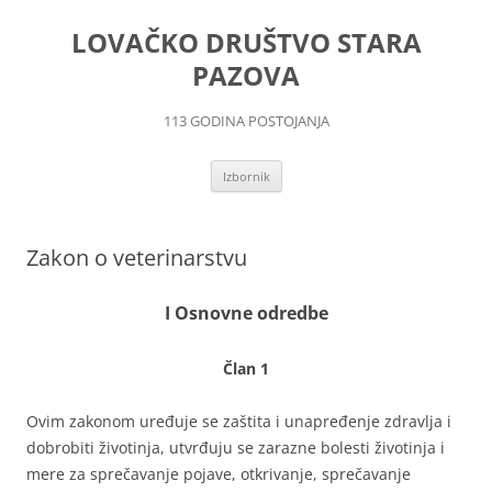
LOVAČKO DRUŠTVO STARA
PAZOVA
113 GODINA POSTOJANJA
Skoči
Izbornik
na
sadržaj
Zakon o veterinarstvu
I Osnovne odredbe
Član 1
Ovim zakonom uređuje se zaštita i unapređenje zdravlja i
dobrobiti životinja, utvrđuju se zarazne bolesti životinja i
mere za sprečavanje pojave, otkrivanje, sprečavanje