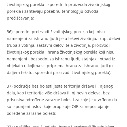
životinjskog porekla i sporednih proizvoda životinjskog
porekla i zahtevaju posebnu tehnologiju odvoda i
prečišćavanja;
36) sporedni proizvodi životinjskog porekla koji nisu
namenjeni za ishranu ljudi jesu leševi životinja, trup, delovi
trupa životinja, sastavni delovi tela životinja, proizvodi
životinjskog porekla i hrana životinjskog porekla koji nisu
namenjeni i bezbedni za ishranu ljudi, stajnjak i otpad iz
objekata u kojima se priprema hrana za ishranu ljudi (u
daljem tekstu: sporedni proizvodi životinjskog porekla);
37) područje bez bolesti jeste teritorija države ili njenog
dela, kao i teritorija više država ili njihovih delova, bez
prisustva određene zarazne bolesti za koje je utvrđeno da
su ispunjeni uslovi koje propisuje OIE za nepostojanje
određene zarazne bolesti;
37a) pošiljka jesu životinje, hrana i proizvodi životinjskog