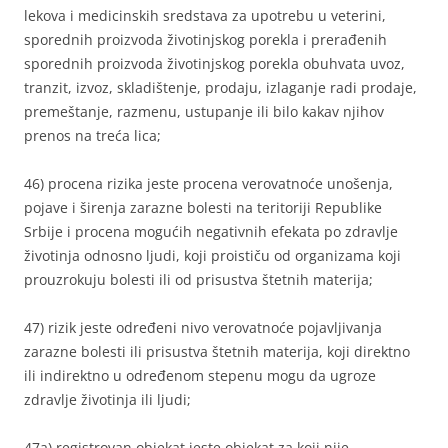
lekova i medicinskih sredstava za upotrebu u veterini,
sporednih proizvoda životinjskog porekla i prerađenih
sporednih proizvoda životinjskog porekla obuhvata uvoz,
tranzit, izvoz, skladištenje, prodaju, izlaganje radi prodaje,
premeštanje, razmenu, ustupanje ili bilo kakav njihov
prenos na treća lica;
46) procena rizika jeste procena verovatnoće unošenja,
pojave i širenja zarazne bolesti na teritoriji Republike
Srbije i procena mogućih negativnih efekata po zdravlje
životinja odnosno ljudi, koji proističu od organizama koji
prouzrokuju bolesti ili od prisustva štetnih materija;
47) rizik jeste određeni nivo verovatnoće pojavljivanja
zarazne bolesti ili prisustva štetnih materija, koji direktno
ili indirektno u određenom stepenu mogu da ugroze
zdravlje životinja ili ljudi;
47a) registrovan objekat jeste objekat za koji nije