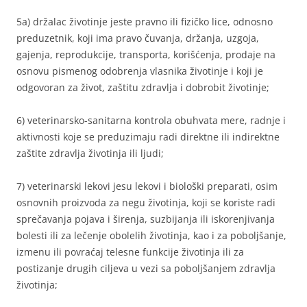
5a) držalac životinje jeste pravno ili fizičko lice, odnosno
preduzetnik, koji ima pravo čuvanja, držanja, uzgoja,
gajenja, reprodukcije, transporta, korišćenja, prodaje na
osnovu pismenog odobrenja vlasnika životinje i koji je
odgovoran za život, zaštitu zdravlja i dobrobit životinje;
6) veterinarsko-sanitarna kontrola obuhvata mere, radnje i
aktivnosti koje se preduzimaju radi direktne ili indirektne
zaštite zdravlja životinja ili ljudi;
7) veterinarski lekovi jesu lekovi i biološki preparati, osim
osnovnih proizvoda za negu životinja, koji se koriste radi
sprečavanja pojava i širenja, suzbijanja ili iskorenjivanja
bolesti ili za lečenje obolelih životinja, kao i za poboljšanje,
izmenu ili povraćaj telesne funkcije životinja ili za
postizanje drugih ciljeva u vezi sa poboljšanjem zdravlja
životinja;