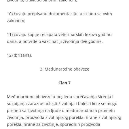
10) čuvaju propisanu dokumentaciju, u skladu sa ovim
zakonom;
11) čuvaju kopije recepata veterinarskih lekova godinu
dana, a potvrde o vakcinaciji životinja dve godine.
12) (brisana).
3. Međunarodne obaveze
Član 7
Međunarodne obaveze u pogledu sprečavanja širenja i
suzbijanja zarazne bolesti životinja i bolesti koje se mogu
preneti sa životinja na ljude u međunarodnom prometu
životinja, proizvoda životinjskog porekla, hrane životinjskog
porekla, hrane za životinje, sporednih proizvoda