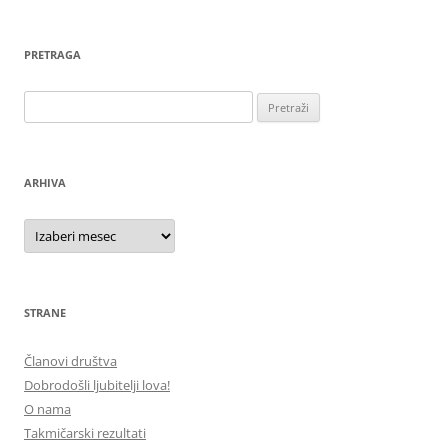
PRETRAGA
Pretraga
za:
ARHIVA
ARHIVA
STRANE
Članovi društva
Dobrodošli ljubitelji lova!
O nama
Takmičarski rezultati